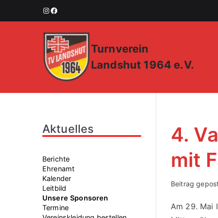
Zum
Instagram
Facebook
Inhalt
springen
Turnverein
Landshut 1964 e.V.
Aktuelles
4. Va
mit 
Berichte
Ehrenamt
Kalender
Beitrag gepos
Leitbild
Unsere Sponsoren
Am 29. Mai l
Termine
Vereinskleidung bestellen