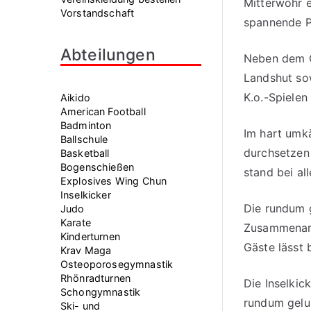
Mitterwöhr e
Vorstandschaft
spannende P
Abteilungen
Neben dem G
Landshut so
K.o.-Spielen
Aikido
American Football
Badminton
Im hart umkä
Ballschule
durchsetzen 
Basketball
Bogenschießen
stand bei al
Explosives Wing Chun
Inselkicker
Die rundum 
Judo
Karate
Zusammenarb
Kinderturnen
Gäste lässt 
Krav Maga
Osteoporosegymnastik
Rhönradturnen
Die Inselkic
Schongymnastik
rundum gelu
Ski- und