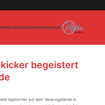
e
Mitgliedschaft
Sportbetrieb
Kontakt
lkicker begeistert
ude
atertagsturnier auf dem Vereinsgelände in