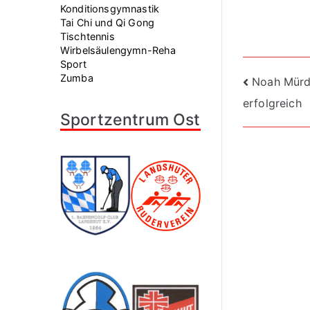
Konditionsgymnastik
Tai Chi und Qi Gong
Tischtennis
Wirbelsäulengymn-Reha
Sport
Beitra
Zumba
Noah Mürdt
erfolgreich
Sportzentrum Ost