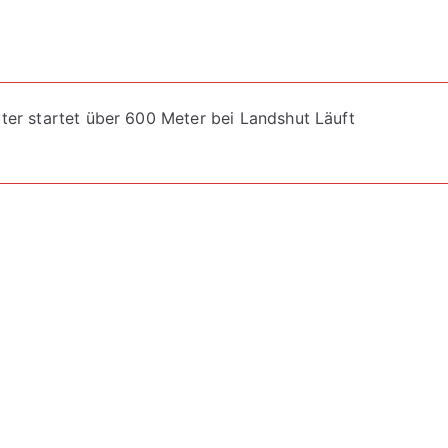
gsnavigation
er startet über 600 Meter bei Landshut Läuft