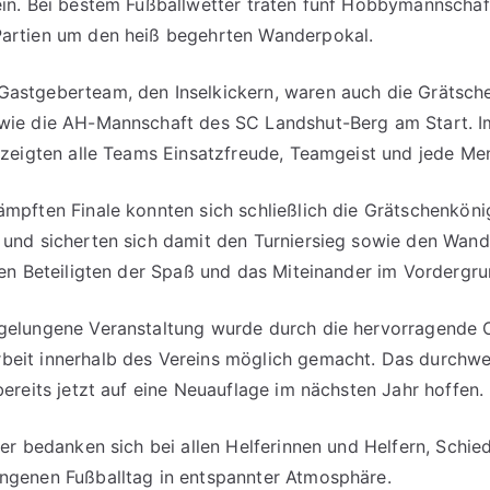
in. Bei bestem Fußballwetter traten fünf Hobbymannschaft
artien um den heiß begehrten Wanderpokal.
astgeberteam, den Inselkickern, waren auch die Grätsche
wie die AH-Mannschaft des SC Landshut-Berg am Start. 
 zeigten alle Teams Einsatzfreude, Teamgeist und jede M
mpften Finale konnten sich schließlich die Grätschenköni
und sicherten sich damit den Turniersieg sowie den Wand
len Beteiligten der Spaß und das Miteinander im Vordergru
gelungene Veranstaltung wurde durch die hervorragende O
eit innerhalb des Vereins möglich gemacht. Das durchwe
bereits jetzt auf eine Neuauflage im nächsten Jahr hoffen.
ker bedanken sich bei allen Helferinnen und Helfern, Schi
ngenen Fußballtag in entspannter Atmosphäre.