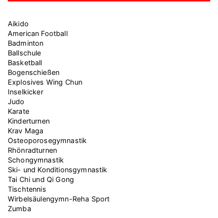
Aikido
American Football
Badminton
Ballschule
Basketball
Bogenschießen
Explosives Wing Chun
Inselkicker
Judo
Karate
Kinderturnen
Krav Maga
Osteoporosegymnastik
Rhönradturnen
Schongymnastik
Ski- und Konditionsgymnastik
Tai Chi und Qi Gong
Tischtennis
Wirbelsäulengymn-Reha Sport
Zumba