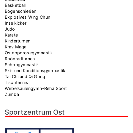
Basketball
Bogenschießen
Explosives Wing Chun
Inselkicker
Judo
Karate
Kinderturnen
Krav Maga
Osteoporosegymnastik
Rhönradturnen
Schongymnastik
Ski- und Konditionsgymnastik
Tai Chi und Qi Gong
Tischtennis
Wirbelsäulengymn-Reha Sport
Zumba
Sportzentrum Ost