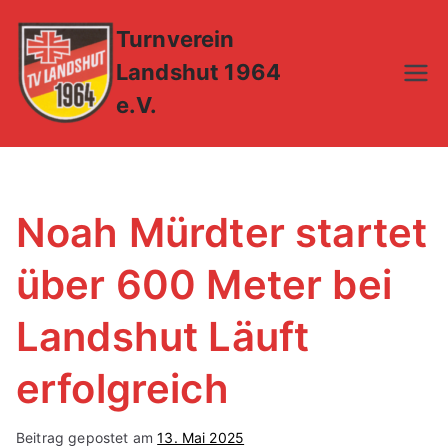
Zum
Turnverein
Inhalt
springen
Landshut 1964
e.V.
Noah Mürdter startet
über 600 Meter bei
Landshut Läuft
erfolgreich
Beitrag gepostet am
13. Mai 2025