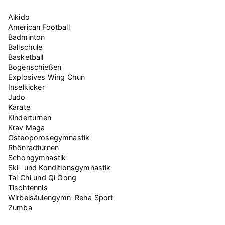
Aikido
American Football
Badminton
Ballschule
Basketball
Bogenschießen
Explosives Wing Chun
Inselkicker
Judo
Karate
Kinderturnen
Krav Maga
Osteoporosegymnastik
Rhönradturnen
Schongymnastik
Ski- und Konditionsgymnastik
Tai Chi und Qi Gong
Tischtennis
Wirbelsäulengymn-Reha Sport
Zumba