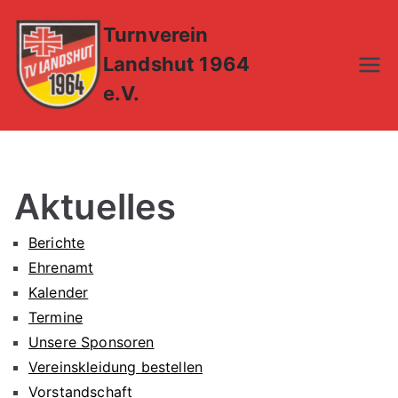
Zum
Turnverein
Inhalt
springen
Landshut 1964
e.V.
Aktuelles
Berichte
Ehrenamt
Kalender
Termine
Unsere Sponsoren
Vereinskleidung bestellen
Vorstandschaft